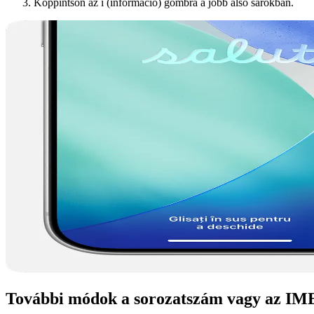
Koppintson az i (információ) gombra a jobb alsó sarokban.
További módok a sorozatszám vagy az IME