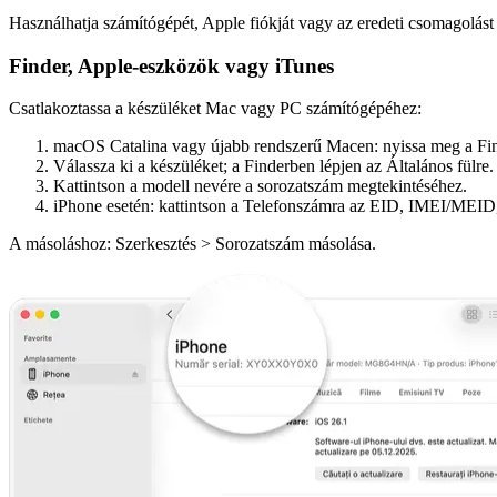
Használhatja számítógépét, Apple fiókját vagy az eredeti csomagolást 
Finder, Apple-eszközök vagy iTunes
Csatlakoztassa a készüléket Mac vagy PC számítógépéhez:
macOS Catalina vagy újabb rendszerű Macen: nyissa meg a Fin
Válassza ki a készüléket; a Finderben lépjen az Általános fülre.
Kattintson a modell nevére a sorozatszám megtekintéséhez.
iPhone esetén: kattintson a Telefonszámra az EID, IMEI/MEI
A másoláshoz: Szerkesztés > Sorozatszám másolása.