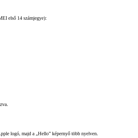
EI első 14 számjegye):
ozva.
pple logó, majd a „Hello” képernyő több nyelven.