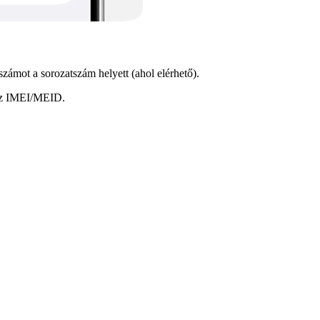
zámot a sorozatszám helyett (ahol elérhető).
 az IMEI/MEID.