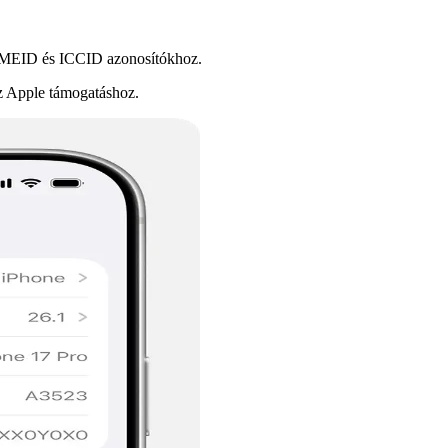
I/MEID és ICCID azonosítókhoz.
z Apple támogatáshoz.