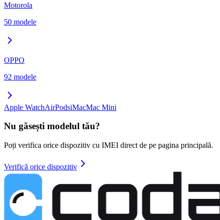
Motorola
50
modele
OPPO
92
modele
Apple Watch
AirPods
iMac
Mac Mini
Nu găsești modelul tău?
Poți verifica orice dispozitiv cu IMEI direct de pe pagina principală.
Verifică orice dispozitiv