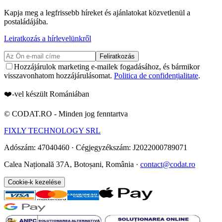
Kapja meg a legfrissebb híreket és ajánlatokat közvetlenül a
postaládájába.
Leiratkozás a hírlevelünkről
Feliratkozás
Hozzájárulok marketing e-mailek fogadásához, és bármikor
visszavonhatom hozzájárulásomat.
Politica de confidențialitate
.
❤️-vel készült Romániában
©
CODAT.RO -
Minden jog fenntartva
FIXLY TECHNOLOGY SRL
Adószám: 47040460
·
Cégjegyzékszám: J2022000789071
Calea Națională 37A, Botoșani, România ·
contact@codat.ro
Cookie-k kezelése