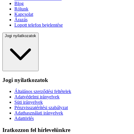
Blog
Rólunk
Kapcsolat
Árazás
Lopott telefon bejelentése
Jogi nyilatkozatok
Jogi nyilatkozatok
Általános szerződési feltételek
Adatvédelmi irányelvek
Süti irányelvek
Pénzvisszatérítési szabályzat
Adathasználati irányelvek
Adattörlés
Iratkozzon fel hírlevelünkre