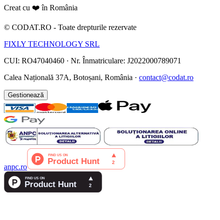
Creat cu ❤️ în România
©
CODAT.RO -
Toate drepturile rezervate
FIXLY TECHNOLOGY SRL
CUI: RO47040460
·
Nr. Înmatriculare: J2022000789071
Calea Națională 37A, Botoșani, România ·
contact@codat.ro
Gestionează
anpc.ro