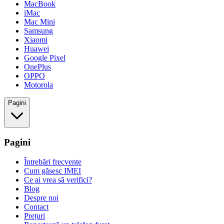
MacBook
iMac
Mac Mini
Samsung
Xiaomi
Huawei
Google Pixel
OnePlus
OPPO
Motorola
Pagini
Pagini
Întrebări frecvente
Cum găsesc IMEI
Ce ai vrea să verifici?
Blog
Despre noi
Contact
Prețuri