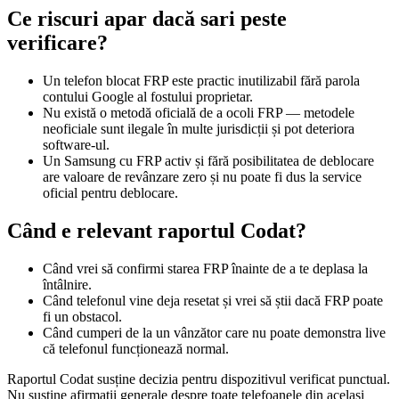
Ce riscuri apar dacă sari peste
verificare?
Un telefon blocat FRP este practic inutilizabil fără parola
contului Google al fostului proprietar.
Nu există o metodă oficială de a ocoli FRP — metodele
neoficiale sunt ilegale în multe jurisdicții și pot deteriora
software-ul.
Un Samsung cu FRP activ și fără posibilitatea de deblocare
are valoare de revânzare zero și nu poate fi dus la service
oficial pentru deblocare.
Când e relevant raportul Codat?
Când vrei să confirmi starea FRP înainte de a te deplasa la
întâlnire.
Când telefonul vine deja resetat și vrei să știi dacă FRP poate
fi un obstacol.
Când cumperi de la un vânzător care nu poate demonstra live
că telefonul funcționează normal.
Raportul Codat susține decizia pentru dispozitivul verificat punctual.
Nu susține afirmații generale despre toate telefoanele din același