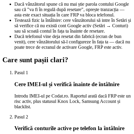
Dacă vânzătorul spune că nu mai știe parola contului Google
sau că "va fi în regulă după resetare", oprește tranzacția —
asta este exact situația în care FRP va bloca telefonul.
Testează fizic la întâlnire: cere vânzătorului să intre în Setări și
să verifice că nu există cont Google activ (Setări → Conturi)
sau să scoată contul în fața ta înainte de resetare.
Dacă telefonul vine deja resetat din fabrică (ecran de bun
venit), cere vânzătorului să-l configureze în fața ta — dacă nu
poate trece de ecranul de activare Google, FRP este activ.
Care sunt pașii clari?
Pasul
1
Cere IMEI-ul și verifică înainte de întâlnire
Introdu IMEI-ul pe Codat.ro. Raportul arată dacă FRP este un
risc activ, plus statusul Knox Lock, Samsung Account și
blacklist.
Pasul
2
Verifică conturile active pe telefon la întâlnire