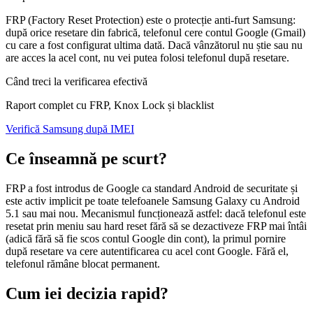
FRP (Factory Reset Protection) este o protecție anti-furt Samsung:
după orice resetare din fabrică, telefonul cere contul Google (Gmail)
cu care a fost configurat ultima dată. Dacă vânzătorul nu știe sau nu
are acces la acel cont, nu vei putea folosi telefonul după resetare.
Când treci la verificarea efectivă
Raport complet cu FRP, Knox Lock și blacklist
Verifică Samsung după IMEI
Ce înseamnă pe scurt?
FRP a fost introdus de Google ca standard Android de securitate și
este activ implicit pe toate telefoanele Samsung Galaxy cu Android
5.1 sau mai nou. Mecanismul funcționează astfel: dacă telefonul este
resetat prin meniu sau hard reset fără să se dezactiveze FRP mai întâi
(adică fără să fie scos contul Google din cont), la primul pornire
după resetare va cere autentificarea cu acel cont Google. Fără el,
telefonul rămâne blocat permanent.
Cum iei decizia rapid?