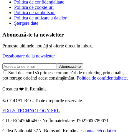
Politica de confidențialitate
Politica de cookie-uri
Politica de rambursare
Politica de utilizare a datelor
Ștergere date
Abonează-te la newsletter
Primește ultimele noutăți și oferte direct în inbox.
Dezabonare de la newsletter
Abonează-te
Sunt de acord să primesc comunicări de marketing prin email și
pot retrage oricând acest consimțământ.
Politica de confidențialitate
.
Creat cu ❤️ în România
©
CODAT.RO -
Toate drepturile rezervate
FIXLY TECHNOLOGY SRL
CUI: RO47040460
·
Nr. Înmatriculare: J2022000789071
Calea Națională 37A, Botoșani, România ·
contact@codat.ro