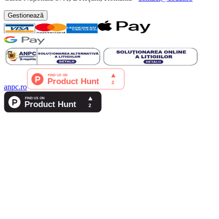
Gestionează
anpc.ro