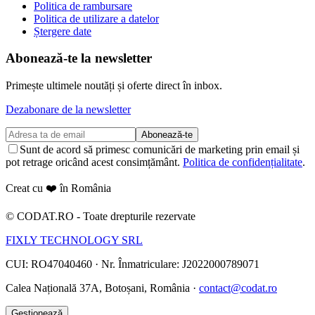
Politica de rambursare
Politica de utilizare a datelor
Ștergere date
Abonează-te la newsletter
Primește ultimele noutăți și oferte direct în inbox.
Dezabonare de la newsletter
Abonează-te
Sunt de acord să primesc comunicări de marketing prin email și
pot retrage oricând acest consimțământ.
Politica de confidențialitate
.
Creat cu ❤️ în România
©
CODAT.RO -
Toate drepturile rezervate
FIXLY TECHNOLOGY SRL
CUI: RO47040460
·
Nr. Înmatriculare: J2022000789071
Calea Națională 37A, Botoșani, România ·
contact@codat.ro
Gestionează