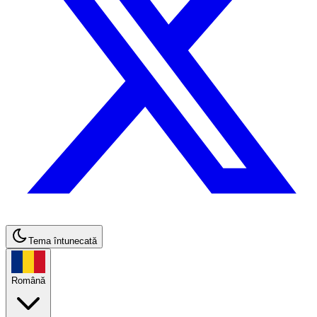
Tema întunecată
Română