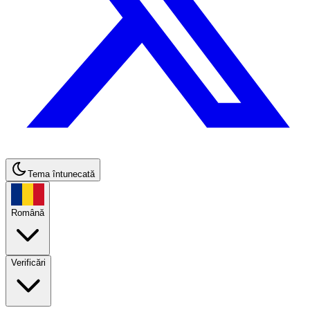
Tema întunecată
Română
Verificări