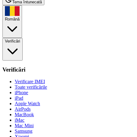
Tema întunecată
Română
Verificări
Verificări
Verificare IMEI
Toate verificările
iPhone
iPad
Apple Watch
AirPods
MacBook
iMac
Mac Mini
Samsung
Xiaomi