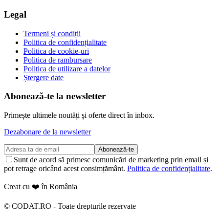
Legal
Termeni și condiții
Politica de confidențialitate
Politica de cookie-uri
Politica de rambursare
Politica de utilizare a datelor
Ștergere date
Abonează-te la newsletter
Primește ultimele noutăți și oferte direct în inbox.
Dezabonare de la newsletter
Abonează-te
Sunt de acord să primesc comunicări de marketing prin email și
pot retrage oricând acest consimțământ.
Politica de confidențialitate
.
Creat cu ❤️ în România
©
CODAT.RO -
Toate drepturile rezervate