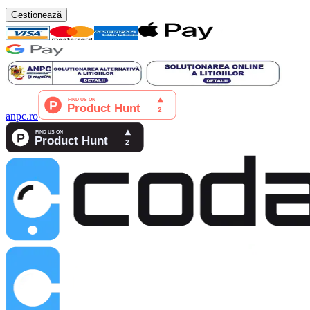
Gestionează
anpc.ro