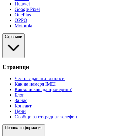
Huawei
Google Pixel
OnePlus
OPPO
Motorola
Страници
Страници
Често задавани въпроси
Как да намеря IMEI
Какво искаш да провериш?
Блог
За нас
Контакт
Цени
Съобщи за откраднат телефон
Правна информация