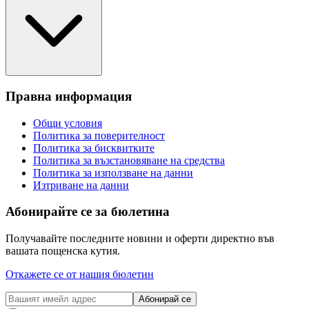
Правна информация
Общи условия
Политика за поверителност
Политика за бисквитките
Политика за възстановяване на средства
Политика за използване на данни
Изтриване на данни
Абонирайте се за бюлетина
Получавайте последните новини и оферти директно във
вашата пощенска кутия.
Откажете се от нашия бюлетин
Абонирай се