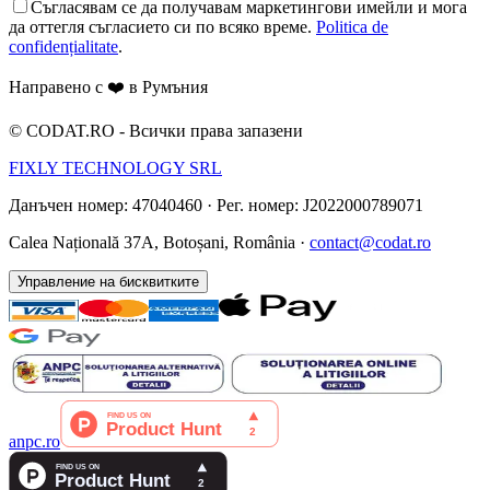
Съгласявам се да получавам маркетингови имейли и мога
да оттегля съгласието си по всяко време.
Politica de
confidențialitate
.
Направено с ❤️ в Румъния
©
CODAT.RO -
Всички права запазени
FIXLY TECHNOLOGY SRL
Данъчен номер: 47040460
·
Рег. номер: J2022000789071
Calea Națională 37A, Botoșani, România ·
contact@codat.ro
Управление на бисквитките
anpc.ro