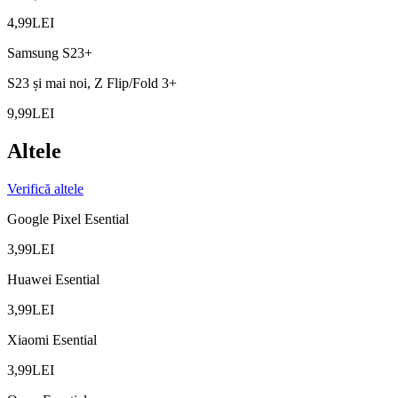
4,99
LEI
Samsung S23+
S23 și mai noi, Z Flip/Fold 3+
9,99
LEI
Altele
Verifică
altele
Google Pixel Esential
3,99
LEI
Huawei Esential
3,99
LEI
Xiaomi Esential
3,99
LEI