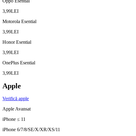
Oppo Esential
3,99
LEI
Motorola Esential
3,99
LEI
Honor Esential
3,99
LEI
OnePlus Esential
3,99
LEI
Apple
Verifică
apple
Apple Avansat
iPhone ≤ 11
iPhone 6/7/8/SE/X/XR/XS/11