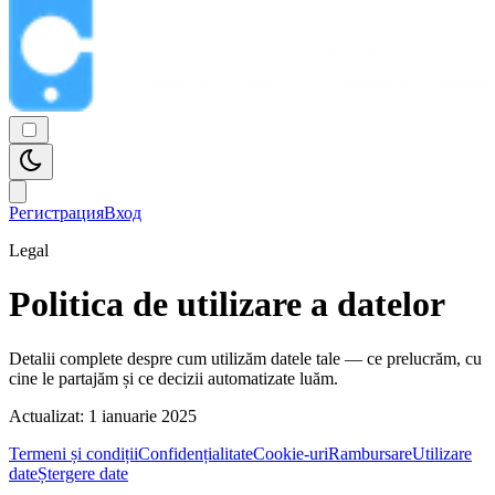
Регистрация
Вход
Legal
Politica de utilizare a datelor
Detalii complete despre cum utilizăm datele tale — ce prelucrăm, cu
cine le partajăm și ce decizii automatizate luăm.
Actualizat:
1 ianuarie 2025
Termeni și condiții
Confidențialitate
Cookie-uri
Rambursare
Utilizare
date
Ștergere date