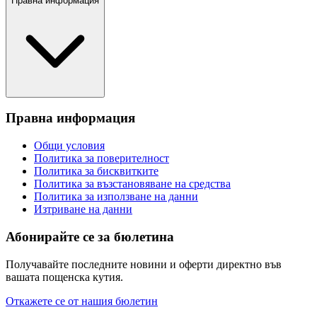
Правна информация
Правна информация
Общи условия
Политика за поверителност
Политика за бисквитките
Политика за възстановяване на средства
Политика за използване на данни
Изтриване на данни
Абонирайте се за бюлетина
Получавайте последните новини и оферти директно във
вашата пощенска кутия.
Откажете се от нашия бюлетин