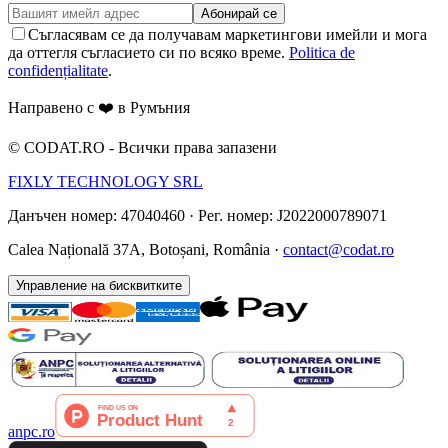
Абонирай се
Съгласявам се да получавам маркетингови имейли и мога
да оттегля съгласието си по всяко време.
Politica de
confidențialitate
.
Направено с ❤️ в Румъния
©
CODAT.RO -
Всички права запазени
FIXLY TECHNOLOGY SRL
Данъчен номер: 47040460
·
Рег. номер: J2022000789071
Calea Națională 37A, Botoșani, România ·
contact@codat.ro
Управление на бисквитките
anpc.ro