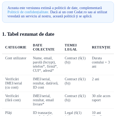
Aceasta este versiunea extinsă a politicii de date, complementară
Politicii de confidențialitate
. Dacă ai un cont Codat.ro sau ai utilizat
vreodată un serviciu al nostru, această politică ți se aplică.
1. Tabel rezumat de date
DATE
TEMEI
CATEGORIE
RETENȚIE
COLECTATE
LEGAL
Cont utilizator
Nume, email,
Contract (6(1)
Durata
parolă (bcrypt),
(b))
contului + 3
telefon*, firmă*,
ani
CUI*, adresă*
Verificări
IMEI/serial,
Contract (6(1)
2 ani
IMEI/serial
rezultat, dată/oră,
(b))
(cu cont)
ID cont
Verificări
IMEI/serial,
Contract (6(1)
30 zile acces
(fără cont)
rezultat, email
(b))
raport
livrare*
Plăți
ID tranzacție,
Legal (6(1)
10 ani