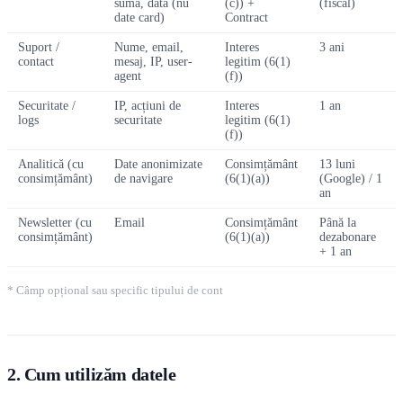
sumă, dată (nu
(c)) +
(fiscal)
date card)
Contract
Suport /
Nume, email,
Interes
3 ani
contact
mesaj, IP, user-
legitim (6(1)
agent
(f))
Securitate /
IP, acțiuni de
Interes
1 an
logs
securitate
legitim (6(1)
(f))
Analitică (cu
Date anonimizate
Consimțământ
13 luni
consimțământ)
de navigare
(6(1)(a))
(Google) / 1
an
Newsletter (cu
Email
Consimțământ
Până la
consimțământ)
(6(1)(a))
dezabonare
+ 1 an
* Câmp opțional sau specific tipului de cont
2. Cum utilizăm datele