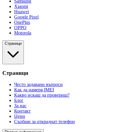
Samsung
Xiaomi
Huawei
Google Pixel
OnePlus
OPPO
Motorola
Страници
Страници
Често задавани въпроси
Как да намеря IMEI
Какво искаш да провериш?
Блог
За нас
Контакт
Цени
Съобщи за откраднат телефон