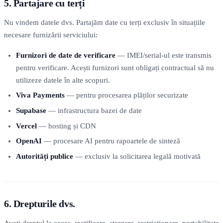
5. Partajare cu terți
Nu vindem datele dvs. Partajăm date cu terți exclusiv în situațiile
necesare furnizării serviciului:
Furnizori de date de verificare
— IMEI/serial-ul este transmis
pentru verificare. Acești furnizori sunt obligați contractual să nu
utilizeze datele în alte scopuri.
Viva Payments
— pentru procesarea plăților securizate
Supabase
— infrastructura bazei de date
Vercel
— hosting și CDN
OpenAI
— procesare AI pentru rapoartele de sinteză
Autorități publice
— exclusiv la solicitarea legală motivată
6. Drepturile dvs.
Aveți dreptul la acces, rectificare, ștergere, restricționare, portabilitate