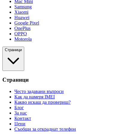
Mac Mini
Samsung
Xiaomi
Huawei
Google Pixel
OnePlus
OPPO
Motorola
Страници
Страници
Често задавани въпроси
Как да намеря IMEI
Какво искаш да провериш?
Блог
За нас
Контакт
Цени
Съобщи за откраднат телефон