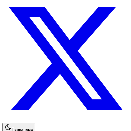
Тъмна тема