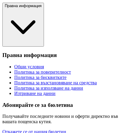
Правна информация
Правна информация
Общи условия
Политика за поверителност
Политика за бисквитките
Политика за възстановяване на средства
Политика за използване на данни
Изтриване на данни
Абонирайте се за бюлетина
Получавайте последните новини и оферти директно във
вашата пощенска кутия.
Откажете се от нашия бюлетин