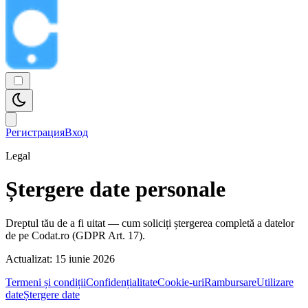
Регистрация
Вход
Legal
Ștergere date personale
Dreptul tău de a fi uitat — cum soliciți ștergerea completă a datelor
de pe Codat.ro (GDPR Art. 17).
Actualizat:
15 iunie 2026
Termeni și condiții
Confidențialitate
Cookie-uri
Rambursare
Utilizare
date
Ștergere date