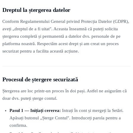
Dreptul la ștergerea datelor
Conform Regulamentului General privind Protecția Datelor (GDPR),
aveți „dreptul de a fi uitat". Aceasta înseamnă că puteți solicita
ștergerea completă și permanentă a datelor dvs. personale de pe
platforma noastră. Respectăm acest drept și am creat un proces
securizat pentru a facilita această acțiune.
Procesul de ștergere securizată
Ștergerea are loc printr-un proces în doi pași. Astfel ne asigurăm că
doar dvs. puteți șterge contul.
Pasul 1 — Inițiați cererea:
Intrați în cont și mergeți la Setări.
Apăsați butonul „Șterge Contul". Introduceți parola pentru a
confirma.