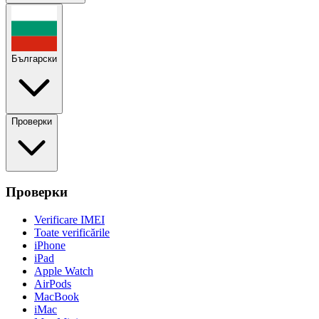
Български
Проверки
Проверки
Verificare IMEI
Toate verificările
iPhone
iPad
Apple Watch
AirPods
MacBook
iMac