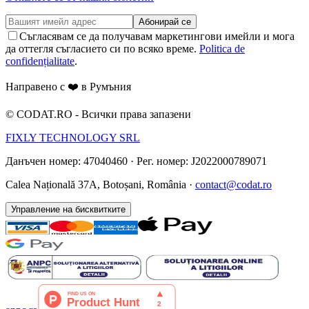
Абонирай се
Съгласявам се да получавам маркетингови имейли и мога
да оттегля съгласието си по всяко време.
Politica de
confidențialitate
.
Направено с ❤️ в Румъния
©
CODAT.RO -
Всички права запазени
FIXLY TECHNOLOGY SRL
Данъчен номер: 47040460
·
Рег. номер: J2022000789071
Calea Națională 37A, Botoșani, România ·
contact@codat.ro
Управление на бисквитките