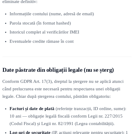
eliminate definitiv:
Informațiile contului (nume, adresă de email)
Parola stocată (în format hashed)
Istoricul complet al verificărilor IMEI
Eventualele credite rămase în cont
Date păstrate din obligații legale (nu se șterg)
Conform GDPR Art. 17(3), dreptul la ștergere nu se aplică atunci
când prelucrarea este necesară pentru respectarea unei obligații
legale. Chiar după ștergerea contului, păstrăm obligatoriu:
Facturi și date de plată
(referințe tranzacții, ID ordine, sume):
10 ani — obligație legală fiscală conform Legii nr. 227/2015
(Codul Fiscal) și Legii nr. 82/1991 (Legea contabilității).
Log-uri de securitate
(IP, acțiuni relevante pentru securitate): 1