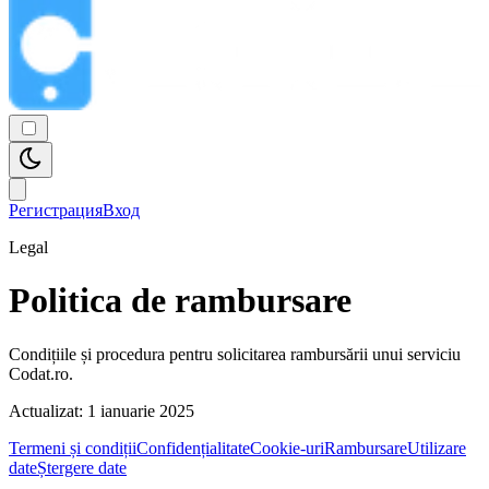
Регистрация
Вход
Legal
Politica de rambursare
Condițiile și procedura pentru solicitarea rambursării unui serviciu
Codat.ro.
Actualizat:
1 ianuarie 2025
Termeni și condiții
Confidențialitate
Cookie-uri
Rambursare
Utilizare
date
Ștergere date