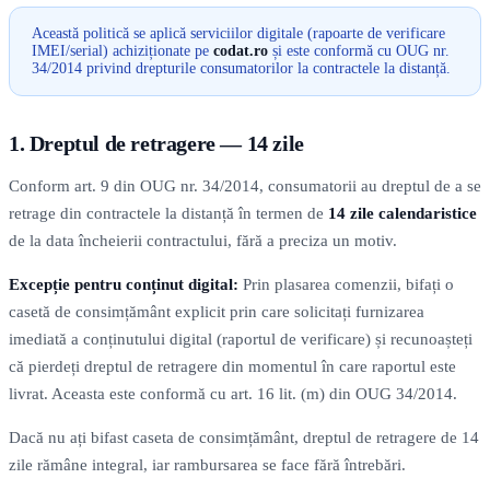
Această politică se aplică serviciilor digitale (rapoarte de verificare
IMEI/serial) achiziționate pe
codat.ro
și este conformă cu OUG nr.
34/2014 privind drepturile consumatorilor la contractele la distanță.
1. Dreptul de retragere — 14 zile
Conform art. 9 din OUG nr. 34/2014, consumatorii au dreptul de a se
retrage din contractele la distanță în termen de
14 zile calendaristice
de la data încheierii contractului, fără a preciza un motiv.
Excepție pentru conținut digital:
Prin plasarea comenzii, bifați o
casetă de consimțământ explicit prin care solicitați furnizarea
imediată a conținutului digital (raportul de verificare) și recunoașteți
că pierdeți dreptul de retragere din momentul în care raportul este
livrat. Aceasta este conformă cu art. 16 lit. (m) din OUG 34/2014.
Dacă nu ați bifast caseta de consimțământ, dreptul de retragere de 14
zile rămâne integral, iar rambursarea se face fără întrebări.