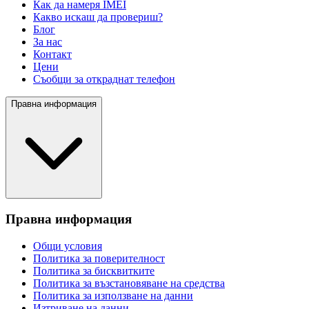
Как да намеря IMEI
Какво искаш да провериш?
Блог
За нас
Контакт
Цени
Съобщи за откраднат телефон
Правна информация
Правна информация
Общи условия
Политика за поверителност
Политика за бисквитките
Политика за възстановяване на средства
Политика за използване на данни
Изтриване на данни