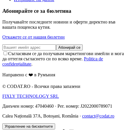
Абонирайте се за бюлетина
Получавайте последните новини и оферти директно във
вашата пощенска кутия.
Откажете се от нашия бюлетин
Абонирай се
Съгласявам се да получавам маркетингови имейли и мога
да оттегля съгласието си по всяко време.
Politica de
confidențialitate
.
Направено с ❤️ в Румъния
©
CODAT.RO -
Всички права запазени
FIXLY TECHNOLOGY SRL
Данъчен номер: 47040460
·
Рег. номер: J2022000789071
Calea Națională 37A, Botoșani, România ·
contact@codat.ro
Управление на бисквитките