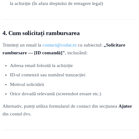
la achiziție (în afara dreptului de retragere legal)
4. Cum solicitați rambursarea
Trimiteți un email la
contact@codat.ro
cu subiectul:
„Solicitare
rambursare — [ID comandă]"
, incluzând:
Adresa email folosită la achiziție
ID-ul comenzii sau numărul tranzacției
Motivul solicitării
Orice dovadă relevantă (screenshot eroare etc.)
Alternativ, puteți utiliza formularul de contact din secțiunea
Ajutor
din contul dvs.