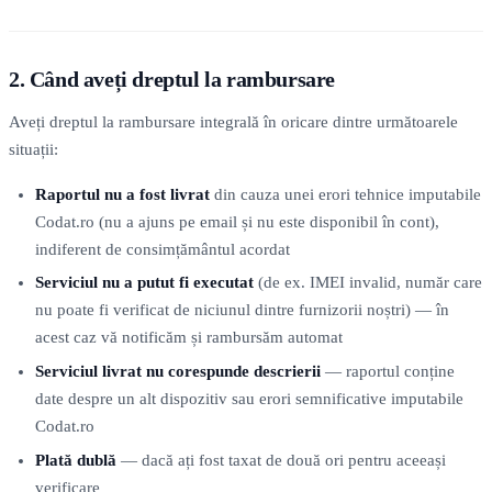
2. Când aveți dreptul la rambursare
Aveți dreptul la rambursare integrală în oricare dintre următoarele
situații:
Raportul nu a fost livrat
din cauza unei erori tehnice imputabile
Codat.ro (nu a ajuns pe email și nu este disponibil în cont),
indiferent de consimțământul acordat
Serviciul nu a putut fi executat
(de ex. IMEI invalid, număr care
nu poate fi verificat de niciunul dintre furnizorii noștri) — în
acest caz vă notificăm și rambursăm automat
Serviciul livrat nu corespunde descrierii
— raportul conține
date despre un alt dispozitiv sau erori semnificative imputabile
Codat.ro
Plată dublă
— dacă ați fost taxat de două ori pentru aceeași
verificare