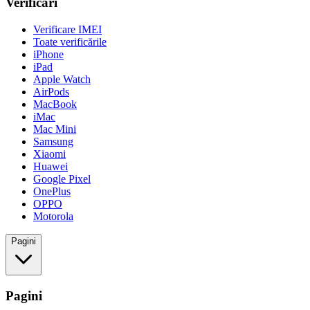
Verificări
Verificare IMEI
Toate verificările
iPhone
iPad
Apple Watch
AirPods
MacBook
iMac
Mac Mini
Samsung
Xiaomi
Huawei
Google Pixel
OnePlus
OPPO
Motorola
Pagini
Pagini