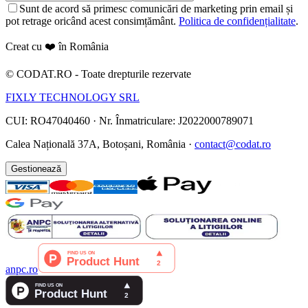
Sunt de acord să primesc comunicări de marketing prin email și
pot retrage oricând acest consimțământ.
Politica de confidențialitate
.
Creat cu ❤️ în România
©
CODAT.RO -
Toate drepturile rezervate
FIXLY TECHNOLOGY SRL
CUI: RO47040460
·
Nr. Înmatriculare: J2022000789071
Calea Națională 37A, Botoșani, România ·
contact@codat.ro
Gestionează
anpc.ro