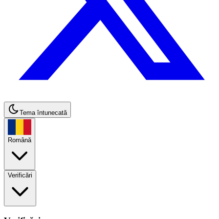
Tema întunecată
Română
Verificări